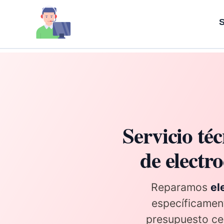
Ir
al
S
contenido
Servicio téc
de electro
Reparamos
ele
específicamente
presupuesto cer