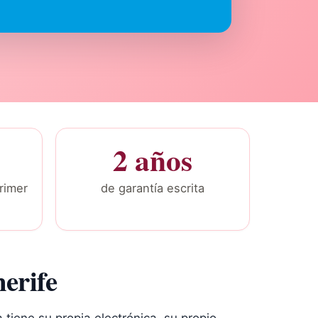
2 años
rimer
de garantía escrita
erife
iene su propia electrónica, su propio