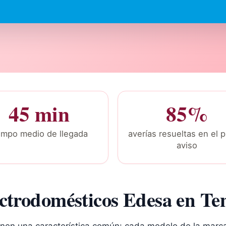
45 min
85%
mpo medio de llegada
averías resueltas en el p
aviso
ectrodomésticos Edesa en Ten
nen una característica común: cada modelo de la marca t