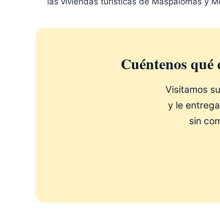
las viviendas turísticas de Maspalomas y M
Cuéntenos qué q
Visitamos su
y le entrega
sin com
CONTACTA Y BE