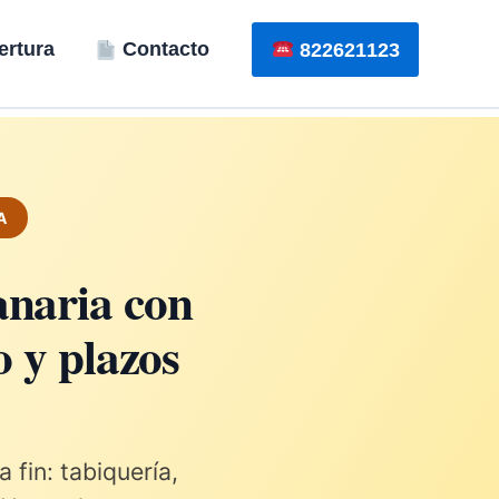
rtura
Contacto
822621123
A
naria con
 y plazos
 fin: tabiquería,