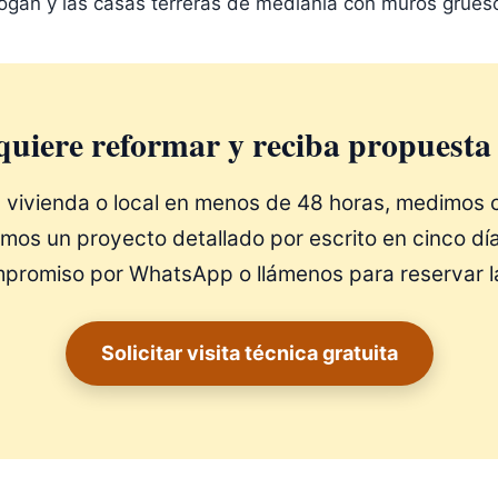
ogán y las casas terreras de medianía con muros grues
uiere reformar y reciba propuesta
 vivienda o local en menos de 48 horas, medimos c
mos un proyecto detallado por escrito en cinco día
promiso por WhatsApp o llámenos para reservar la 
Solicitar visita técnica gratuita
PIDE CITA AHORA
NEFICIATE DE HASTA UN 50% DE DESCUENTO EN NUES
¡Oferta válida por tiempo limitado!