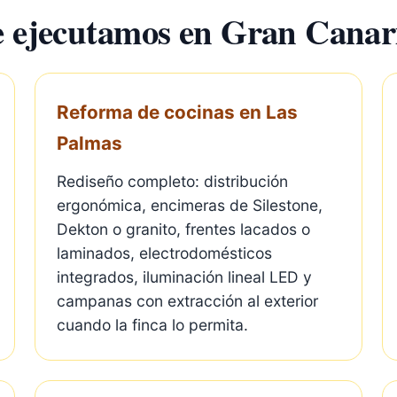
☎ 822 621 123
e ejecutamos en Gran Canar
☝CLIC PARA LLAMAR☝
WHATSAPP
☝CLIC PARA INICIAR CHAT☝
Reforma de cocinas en Las
Palmas
Rediseño completo: distribución
ergonómica, encimeras de Silestone,
Dekton o granito, frentes lacados o
laminados, electrodomésticos
integrados, iluminación lineal LED y
campanas con extracción al exterior
cuando la finca lo permita.