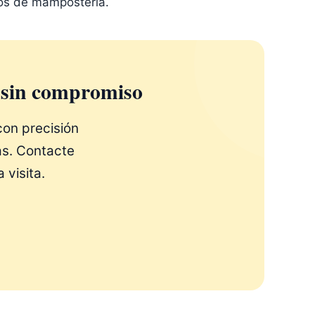
os de mampostería.
 sin compromiso
on precisión
s. Contacte
visita.
×
TROS SERVICIOS