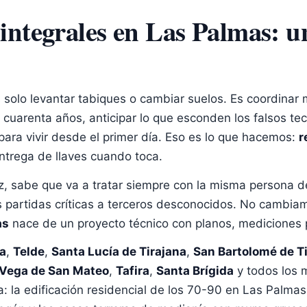
ntegrales en Las Palmas: un
lo levantar tabiques o cambiar suelos. Es coordinar más
uarenta años, anticipar lo que esconden los falsos techo
 para vivir desde el primer día. Eso es lo que hacemos:
re
trega de llaves cuando toca.
 sabe que va a tratar siempre con la misma persona desde
partidas críticas a terceros desconocidos. No cambiamo
s
nace de un proyecto técnico con planos, mediciones p
a
,
Telde
,
Santa Lucía de Tirajana
,
San Bartolomé de Ti
ega de San Mateo
,
Tafira
,
Santa Brígida
y todos los m
la edificación residencial de los 70-90 en Las Palmas cap